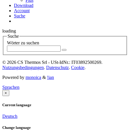
Plus
Download
Account
Suche
loading
Suche
Wörter zu suchen
© 2026 CS Thermos Srl - USt-IdNr.: IT03892500269.
Nutzungsbedingungen
.
Datenschutz
.
Cookie
.
Powered by
monoica
&
!ian
Sprachen
×
Current language
Deutsch
Change language