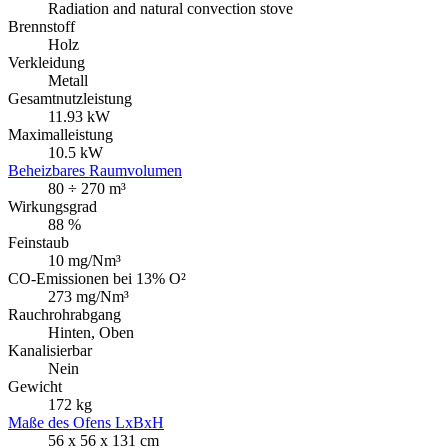
Radiation and natural convection stove
Brennstoff
Holz
Verkleidung
Metall
Gesamtnutzleistung
11.93 kW
Maximalleistung
10.5 kW
Beheizbares Raumvolumen
80 ÷ 270 m³
Wirkungsgrad
88 %
Feinstaub
10 mg/Nm³
CO-Emissionen bei 13% O²
273 mg/Nm³
Rauchrohrabgang
Hinten, Oben
Kanalisierbar
Nein
Gewicht
172 kg
Maße des Ofens LxBxH
56 x 56 x 131 cm