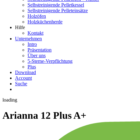
Selbstreinigende Pelletkessel
Selbstreinigende Pelleteinsätze
Holzöfen
Holzküchenherde
Hilfe
Kontakt
Unternehmen
Intro
Präsentation
Über uns
5-Sterne-Verpflichtung
Plus
Download
Account
Suche
loading
Arianna 12 Plus
A+