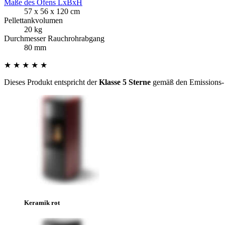
Maße des Ofens LxBxH
57 x 56 x 120 cm
Pellettankvolumen
20 kg
Durchmesser Rauchrohrabgang
80 mm
★ ★ ★ ★ ★
Dieses Produkt entspricht der
Klasse 5 Sterne
gemäß den Emissions- 
Keramik rot