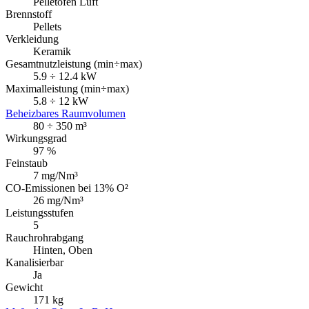
Pelletofen Luft
Brennstoff
Pellets
Verkleidung
Keramik
Gesamtnutzleistung (min÷max)
5.9 ÷ 12.4 kW
Maximalleistung (min÷max)
5.8 ÷ 12 kW
Beheizbares Raumvolumen
80 ÷ 350 m³
Wirkungsgrad
97 %
Feinstaub
7 mg/Nm³
CO-Emissionen bei 13% O²
26 mg/Nm³
Leistungsstufen
5
Rauchrohrabgang
Hinten, Oben
Kanalisierbar
Ja
Gewicht
171 kg