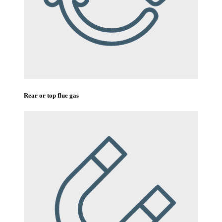
Rear or top flue gas