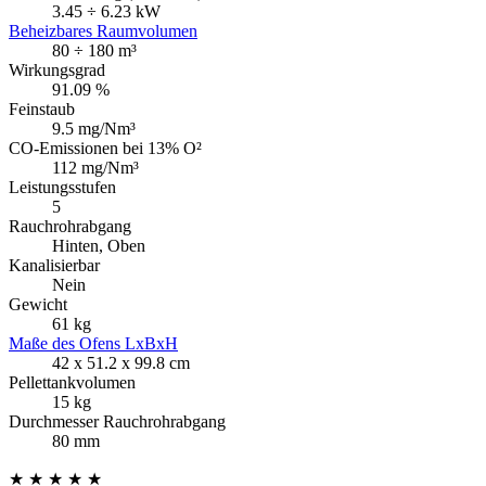
3.45 ÷ 6.23 kW
Beheizbares Raumvolumen
80 ÷ 180 m³
Wirkungsgrad
91.09 %
Feinstaub
9.5 mg/Nm³
CO-Emissionen bei 13% O²
112 mg/Nm³
Leistungsstufen
5
Rauchrohrabgang
Hinten, Oben
Kanalisierbar
Nein
Gewicht
61 kg
Maße des Ofens LxBxH
42 x 51.2 x 99.8 cm
Pellettankvolumen
15 kg
Durchmesser Rauchrohrabgang
80 mm
★ ★ ★ ★ ★