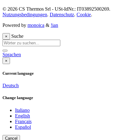
© 2026 CS Thermos Srl - USt-IdNr.: IT03892500269.
Nutzungsbedingungen
.
Datenschutz
.
Cookie
.
Powered by
monoica
&
!ian
Suche
×
Sprachen
×
Current language
Deutsch
Change language
Italiano
English
Français
Español
Cancel